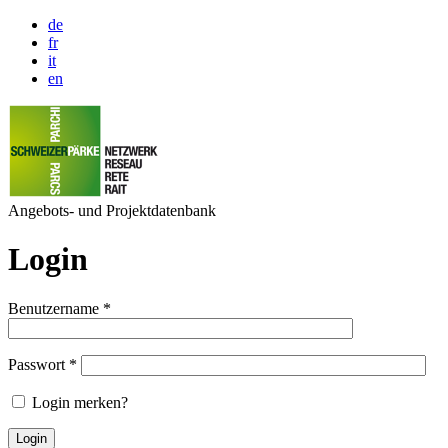
de
fr
it
en
Angebots- und Projektdatenbank
Login
Benutzername
*
Passwort
*
Login merken?